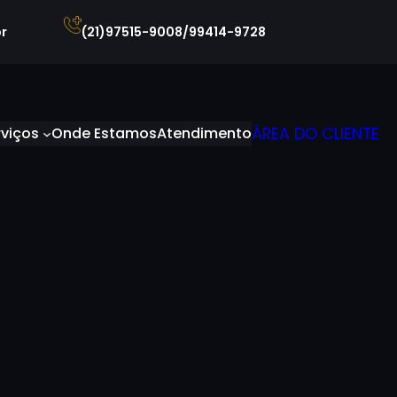
r
(21)97515-9008/99414-9728
rviços
Onde Estamos
Atendimento
ÁREA DO CLIENTE