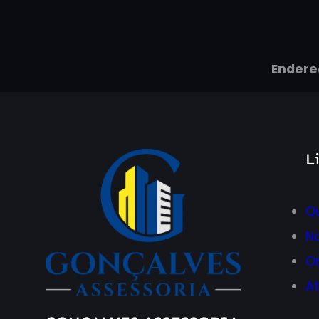
Endere
L
Q
N
O
A