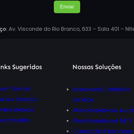
Enviar
ço
: Av. Visconde do Rio Branco, 633 – Sala 401 – Nit
inks Sugeridos
Nossas Soluções
uem
Somos
Assessoria Contábil e
ossos
Serviços
Jurídica
nde
Estamos
Atendimento aos Aut
tendimento
Atendimento aos MEI’s
Consultoria Financeira