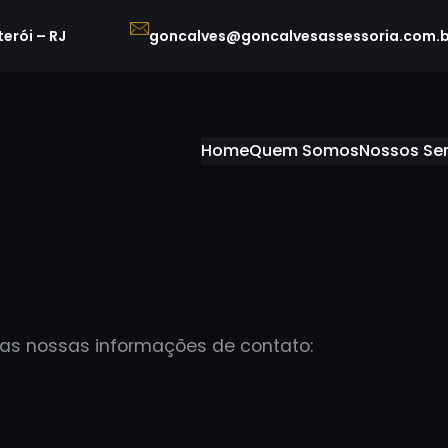
terói – RJ
goncalves@goncalvesassessoria.com.b
Home
Quem Somos
Nossos Se
 as nossas informações de contato: