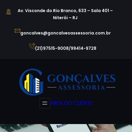
Pular
Av. Visconde do Rio Branco, 633 – Sala 401 –
para
Niterói – RJ
o
conteúdo
goncalves@goncalvesassessoria.com.br
(21)97515-9008/99414-9728
ÁREA DO CLIENTE